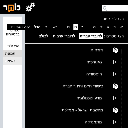
הצג לפי כיתה:
נמצאו 0
לכל הספרייה
א
ב
ג
ד
ה
ו
ז
ח
ט
י
יא
יב
הכל
ספרים
בקטגוריה
הצג ספרים :
לדוברי עברית
לדוברי ערבית
לכולם
הצג ע''פ:
אזרחות
תמונת
כריכה
רשימה
גאוגרפיה
היסטוריה
כישורי חיים וחינוך חברתי
מדע וטכנולוגיה
מחשבת ישראל - ממלכתי
מתמטיקה