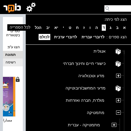
הצג לפי כיתה:
נמצאו 4
לכל הספרייה
א
ב
ג
ד
ה
ו
ז
ח
ט
י
יא
יב
הכל
ספרים
בקטגוריה
הצג ספרים :
לדוברי עברית
לדוברי ערבית
לכולם
הצג ע''פ:
אנגלית
תמונת
כריכה
רשימה
כישורי חיים וחינוך חברתי
מדע וטכנולוגיה
מדעי המחשב/רובוטיקה
מולדת, חברה ואזרחות
מתמטיקה
مسارات زائد
מתמטיקה - עברית