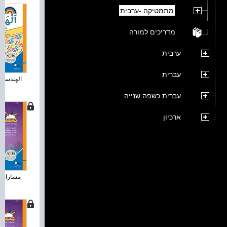
מתמטיקה -ערבית
מדריכים למורה
ערבית
עברית
الهندسة ل
עברית כשפה שנייה
ארכיון
مسارات زائد