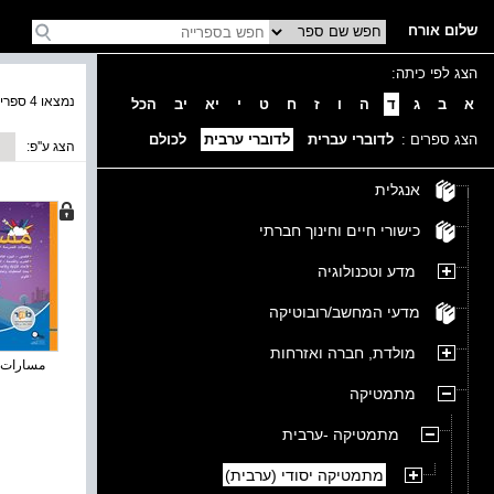
שלום אורח
הצג לפי כיתה:
נמצאו 4 ספרים בקטגוריה
א
ב
ג
ד
ה
ו
ז
ח
ט
י
יא
יב
הכל
הצג ספרים :
לדוברי עברית
לדוברי ערבית
לכולם
הצג ע''פ:
אנגלית
כישורי חיים וחינוך חברתי
מדע וטכנולוגיה
מדעי המחשב/רובוטיקה
מולדת, חברה ואזרחות
مسارات زائد
מתמטיקה
מתמטיקה -ערבית
מתמטיקה יסודי (ערבית)