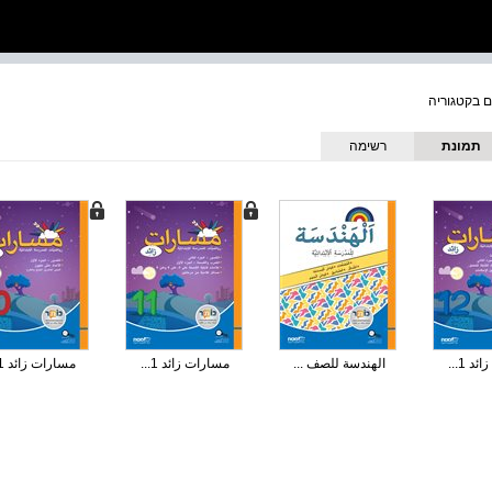
תמונת
רשימה
כריכה
 1...
الهندسة للصف ...
مسارات زائد 1...
مسارات زائد 1...