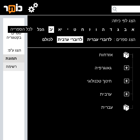
הצג לפי כיתה:
נמצאו 0
לכל הספרייה
א
ב
ג
ד
ה
ו
ז
ח
ט
י
יא
יב
הכל
ספרים
בקטגוריה
הצג ספרים :
לדוברי עברית
לדוברי ערבית
לכולם
הצג ע''פ:
אזרחות
תמונת
כריכה
רשימה
גאוגרפיה
חינוך טכנולוגי
ערבית
עברית