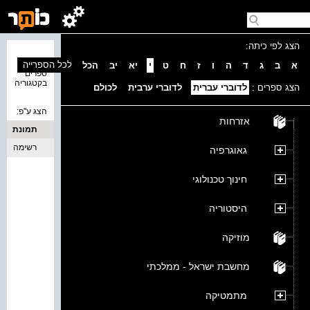
הצג לפי כיתה:
נמצאו 0
לכל הספרייה
א
ב
ג
ד
ה
ו
ז
ח
ט
י
יא
יב
הכל
ספרים
בקטגוריה
הצג ספרים :
לדוברי עברית
לדוברי ערבית
לכולם
הצג ע''פ:
אזרחות
תמונת
כריכה
רשימה
גאוגרפיה
חינוך טכנולוגי
היסטוריה
מוזיקה
מחשבת ישראל - ממלכתי
מתמטיקה