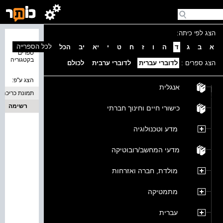
הצג לפי כיתה:
נמצאו 0
לכל הספרייה
א
ב
ג
ד
ה
ו
ז
ח
ט
י
יא
יב
הכל
ספרים
בקטגוריה
הצג ספרים :
לדוברי עברית
לדוברי ערבית
לכולם
הצג ע''פ:
אנגלית
תמונת כריכה
רשימה
כישורי חיים וחינוך חברתי
מדע וטכנולוגיה
מדעי המחשב/רובוטיקה
מולדת, חברה ואזרחות
מתמטיקה
עברית