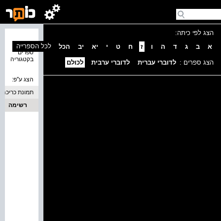
הצג לפי כיתה:
נמצאו 0
לכל הספרייה
א
ב
ג
ד
ה
ו
ז
ח
ט
י
יא
יב
הכל
ספרים
בקטגוריה
הצג ספרים :
לדוברי עברית
לדוברי ערבית
לכולם
הצג ע''פ:
תמונת כריכה
רשימה