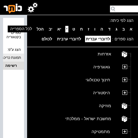
הצג לפי כיתה:
נמצאו 0
לכל הספרייה
א
ב
ג
ד
ה
ו
ז
ח
ט
י
יא
יב
הכל
ספרים
בקטגוריה
הצג ספרים :
לדוברי עברית
לדוברי ערבית
לכולם
הצג ע''פ:
אזרחות
תמונת כריכה
רשימה
גאוגרפיה
חינוך טכנולוגי
היסטוריה
מוזיקה
מחשבת ישראל - ממלכתי
מתמטיקה