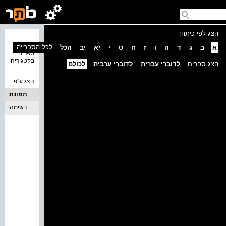
הצג לפי כיתה:
נמצאו 0
לכל הספרייה
א
ב
ג
ד
ה
ו
ז
ח
ט
י
יא
יב
הכל
ספרים
בקטגוריה
הצג ספרים :
לדוברי עברית
לדוברי ערבית
לכולם
הצג ע''פ:
תמונת
כריכה
רשימה