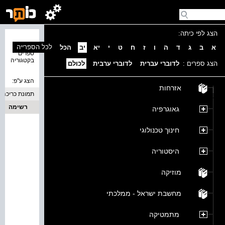
הצג לפי כיתה:
נמצאו 0
לכל הספרייה
א
ב
ג
ד
ה
ו
ז
ח
ט
י
יא
יב
הכל
ספרים
בקטגוריה
הצג ספרים :
לדוברי עברית
לדוברי ערבית
לכולם
הצג ע''פ:
אזרחות
תמונת כריכה
רשימה
גאוגרפיה
חינוך טכנולוגי
היסטוריה
מוזיקה
מחשבת ישראל - ממלכתי
מתמטיקה