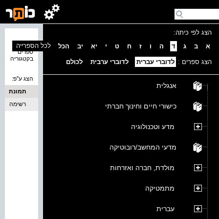
הצג לפי כיתה:
נמצאו 0
לכל הספרייה
א
ב
ג
ד
ה
ו
ז
ח
ט
י
יא
יב
הכל
ספרים
בקטגוריה
הצג ספרים :
לדוברי עברית
לדוברי ערבית
לכולם
הצג ע''פ:
אנגלית
תמונת
כריכה
רשימה
כישורי חיים וחינוך חברתי
מדע וטכנולוגיה
מדעי המחשב/רובוטיקה
מולדת, חברה ואזרחות
מתמטיקה
עברית