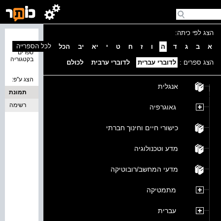
הצג לפי כיתה:
נמצאו 0
לכל הספרייה
א
ב
ג
ד
ה
ו
ז
ח
ט
י
יא
יב
הכל
ספרים
בקטגוריה
הצג ספרים :
לדוברי עברית
לדוברי ערבית
לכולם
הצג ע''פ:
אנגלית
תמונת
כריכה
רשימה
גאוגרפיה
כישורי חיים וחינוך חברתי
מדע וטכנולוגיה
מדעי המחשב/רובוטיקה
מתמטיקה
עברית