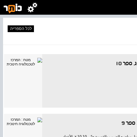
לכל הספרייה
الكتاب 9 في سلسلة مساراتي هو الكتاب الأوّل للصفّ الثالث، ويتناول مواضيع الضرب والقسمة حتّى 10 x 10، الأعداد