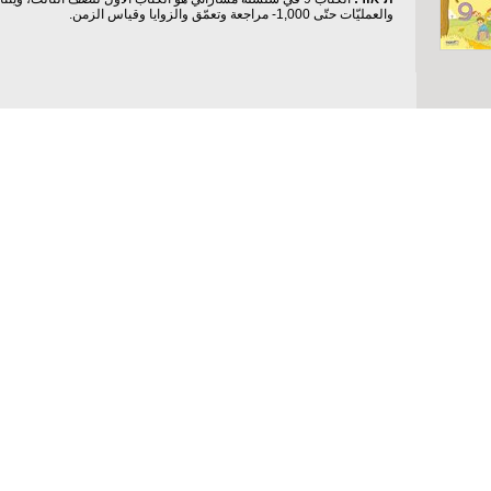
والعمليّات حتّى 1,000- مراجعة وتعمّق والزوايا وقياس الزمن.