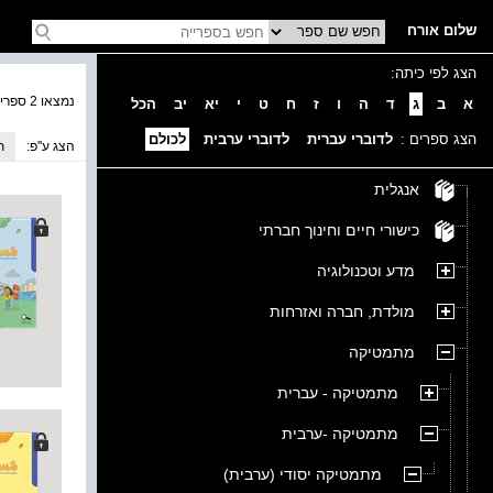
שלום אורח
הצג לפי כיתה:
נמצאו 2 ספרים בקטגוריה
א
ב
ג
ד
ה
ו
ז
ח
ט
י
יא
יב
הכל
הצג ספרים :
לדוברי עברית
לדוברי ערבית
לכולם
הצג ע''פ:
ת
אנגלית
כישורי חיים וחינוך חברתי
מדע וטכנולוגיה
מולדת, חברה ואזרחות
מתמטיקה
מתמטיקה - עברית
מתמטיקה -ערבית
מתמטיקה יסודי (ערבית)