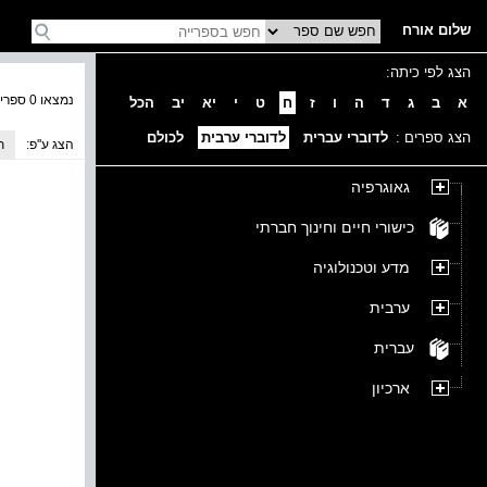
שלום אורח
הצג לפי כיתה:
נמצאו 0 ספרים בקטגוריה
א
ב
ג
ד
ה
ו
ז
ח
ט
י
יא
יב
הכל
הצג ספרים :
לדוברי עברית
לדוברי ערבית
לכולם
הצג ע''פ:
ת
גאוגרפיה
כישורי חיים וחינוך חברתי
מדע וטכנולוגיה
ערבית
עברית
ארכיון