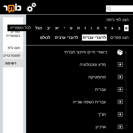
הצג לפי כיתה:
נמצאו 0
לכל הספרייה
א
ב
ג
ד
ה
ו
ז
ח
ט
י
יא
יב
הכל
ספרים
בקטגוריה
הצג ספרים :
לדוברי עברית
לדוברי ערבית
לכולם
הצג ע''פ:
כישורי חיים וחינוך חברתי
תמונת כריכה
רשימה
מדע וטכנולוגיה
מתמטיקה
עברית
עברית כשפה שנייה
תנ"ך
ארכיון