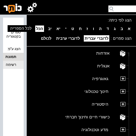
הצג לפי כיתה:
נמצאו 0
לכל הספרייה
א
ב
ג
ד
ה
ו
ז
ח
ט
י
יא
יב
הכל
ספרים
בקטגוריה
הצג ספרים :
לדוברי עברית
לדוברי ערבית
לכולם
הצג ע''פ:
אזרחות
תמונת
כריכה
רשימה
אנגלית
גאוגרפיה
חינוך טכנולוגי
היסטוריה
כישורי חיים וחינוך חברתי
מדע וטכנולוגיה