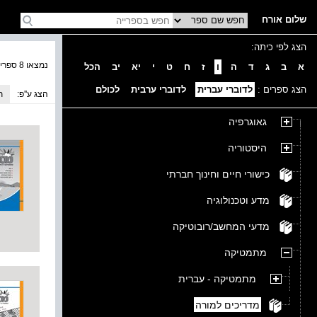
שלום אורח
הצג לפי כיתה:
נמצאו 8 ספרים בקטגוריה
א
ב
ג
ד
ה
ו
ז
ח
ט
י
יא
יב
הכל
הצג ספרים :
לדוברי עברית
לדוברי ערבית
לכולם
הצג ע''פ:
ת
גאוגרפיה
היסטוריה
כישורי חיים וחינוך חברתי
מדע וטכנולוגיה
מדעי המחשב/רובוטיקה
מתמטיקה
מתמטיקה - עברית
מדריכים למורה