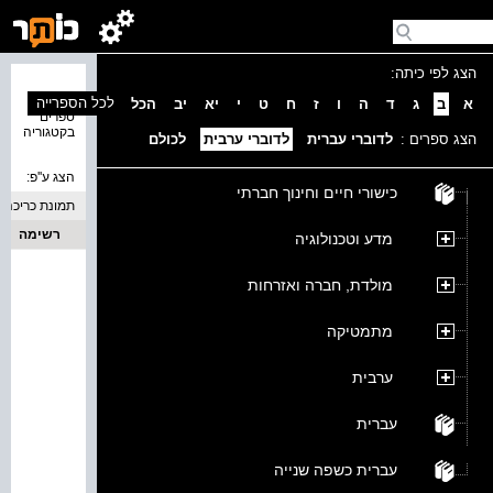
הצג לפי כיתה:
נמצאו 0
לכל הספרייה
א
ב
ג
ד
ה
ו
ז
ח
ט
י
יא
יב
הכל
ספרים
בקטגוריה
הצג ספרים :
לדוברי עברית
לדוברי ערבית
לכולם
הצג ע''פ:
כישורי חיים וחינוך חברתי
תמונת כריכה
רשימה
מדע וטכנולוגיה
מולדת, חברה ואזרחות
מתמטיקה
ערבית
עברית
עברית כשפה שנייה