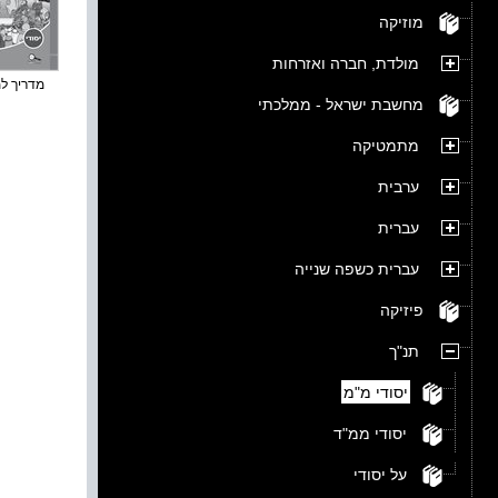
מוזיקה
מולדת, חברה ואזרחות
מדריך למו
מחשבת ישראל - ממלכתי
מתמטיקה
ערבית
עברית
עברית כשפה שנייה
פיזיקה
תנ"ך
יסודי מ"מ
יסודי ממ"ד
על יסודי