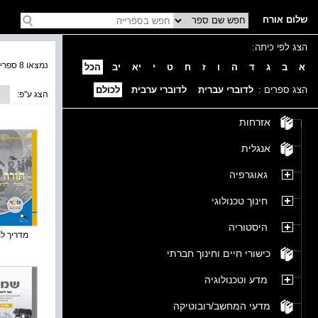
שלום אורח
הצג לפי כיתה:
נמצאו 8 ספרים בקטגוריה
א
ב
ג
ד
ה
ו
ז
ח
ט
י
יא
יב
הכל
הצג ספרים :
לדוברי עברית
לדוברי ערבית
לכולם
הצג ע''פ:
אזרחות
אנגלית
גאוגרפיה
חינוך טכנולוגי
היסטוריה
מדריך למו
כישורי חיים וחינוך חברתי
מדע וטכנולוגיה
מדעי המחשב/רובוטיקה