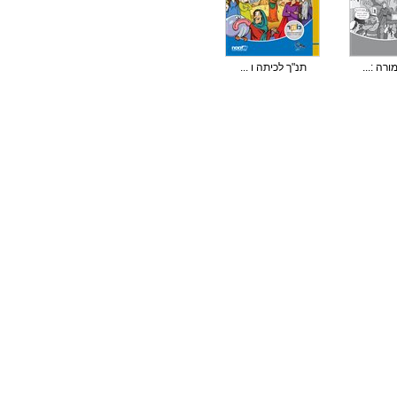
רה :...
תנ"ך לכיתה ו ...