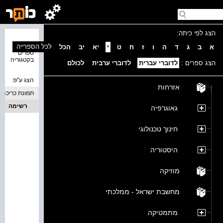
הצג לפי כיתה:
נמצאו 0
לכל הספרייה
א
ב
ג
ד
ה
ו
ז
ח
ט
י
יא
יב
הכל
ספרים
בקטגוריה
הצג ספרים :
לדוברי עברית
לדוברי ערבית
לכולם
הצג ע''פ:
אזרחות
תמונת כריכה
רשימה
גאוגרפיה
חינוך טכנולוגי
היסטוריה
מוזיקה
מחשבת ישראל - ממלכתי
מתמטיקה