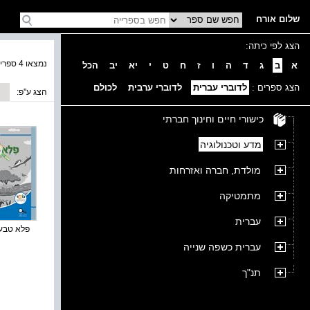
שלום אורח
הצג לפי כיתה:
נמצאו 4 ספרים בקטגוריה
א
ב
ג
ד
ה
ו
ז
ח
ט
י
יא
יב
הכל
הצג ספרים :
לדוברי עברית
לדוברי ערבית
לכולם
הצג ע''פ:
כישורי חיים וחינוך חברתי
מדע וטכנולוגיה
מולדת, חברה ואזרחות
מתמטיקה
עברית
פלא טבע :
עברית כשפה שנייה
תנ"ך