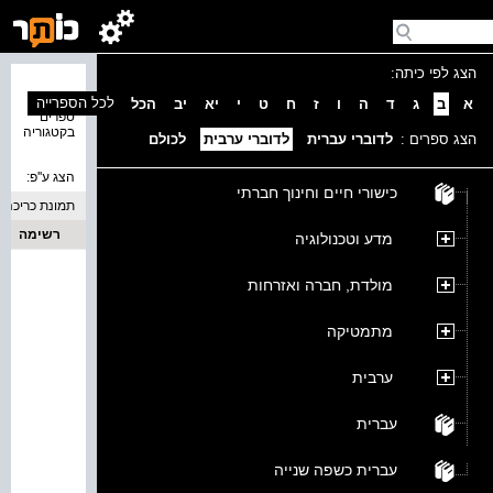
הצג לפי כיתה:
נמצאו 0
לכל הספרייה
א
ב
ג
ד
ה
ו
ז
ח
ט
י
יא
יב
הכל
ספרים
בקטגוריה
הצג ספרים :
לדוברי עברית
לדוברי ערבית
לכולם
הצג ע''פ:
כישורי חיים וחינוך חברתי
תמונת כריכה
רשימה
מדע וטכנולוגיה
מולדת, חברה ואזרחות
מתמטיקה
ערבית
עברית
עברית כשפה שנייה