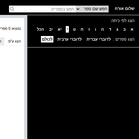
שלום אורח
הצג לפי כיתה:
נמצאו 0 ספרים בקטגוריה
א
ב
ג
ד
ה
ו
ז
ח
ט
י
יא
יב
הכל
הצג ספרים :
לדוברי עברית
לדוברי ערבית
לכולם
הצג ע''פ:
ת