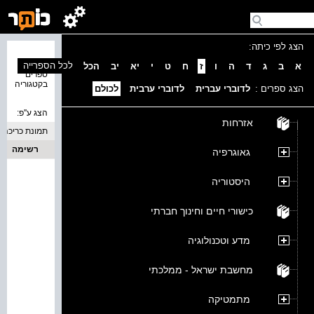
הצג לפי כיתה:
נמצאו 0
לכל הספרייה
א
ב
ג
ד
ה
ו
ז
ח
ט
י
יא
יב
הכל
ספרים
בקטגוריה
הצג ספרים :
לדוברי עברית
לדוברי ערבית
לכולם
הצג ע''פ:
אזרחות
תמונת כריכה
רשימה
גאוגרפיה
היסטוריה
כישורי חיים וחינוך חברתי
מדע וטכנולוגיה
מחשבת ישראל - ממלכתי
מתמטיקה