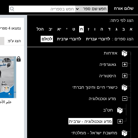
שלום אורח
הצג לפי כיתה:
נמצאו 4 ספרים בקטגוריה
א
ב
ג
ד
ה
ו
ז
ח
ט
י
יא
יב
הכל
הצג ספרים :
לדוברי עברית
לדוברי ערבית
לכולם
הצג ע''פ:
אזרחות
גאוגרפיה
היסטוריה
כישורי חיים וחינוך חברתי
מדע וטכנולוגיה
علم الأحي
חט"ב
מדע וטכנולוגיה - ערבית
מחשבת ישראל - ממלכתי