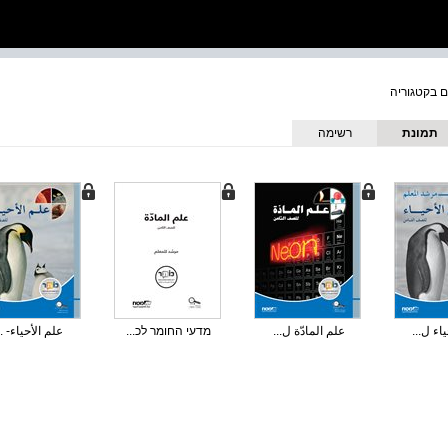
תמונת
רשימה
כריכה
اء ل...
علم المادّة ل...
מדעי החומר לכ...
علم الأحياء- ..