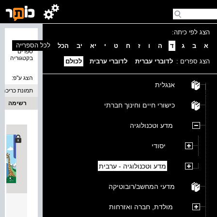
הצג לפי כיתה:
נמצאו 1
לכל הספרייה
א
ב
ג
ד
ה
ו
ז
ח
ט
י
יא
יב
הכל
ספרים
בקטגוריה
הצג ספרים :
לדוברי עברית
לדוברי ערבית
לכולם
הצג ע''פ:
אנגלית
תמונת כריכה
רשימה
כישורי חיים וחינוך חברתי
מדע וטכנולוגיה
יסודי
מדע וטכנולוגיה - ערבית
מדעי המחשב/רובוטיקה
أُعجو
מולדת, חברה ואזרחות