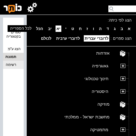
הצג לפי כיתה:
נמצאו 0
לכל הספרייה
א
ב
ג
ד
ה
ו
ז
ח
ט
י
יא
יב
הכל
ספרים
בקטגוריה
הצג ספרים :
לדוברי עברית
לדוברי ערבית
לכולם
הצג ע''פ:
אזרחות
תמונת
כריכה
רשימה
גאוגרפיה
חינוך טכנולוגי
היסטוריה
מוזיקה
מחשבת ישראל - ממלכתי
מתמטיקה