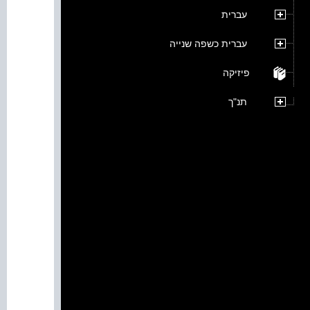
עברית
עברית כשפה שנייה
פיזיקה
תנ"ך