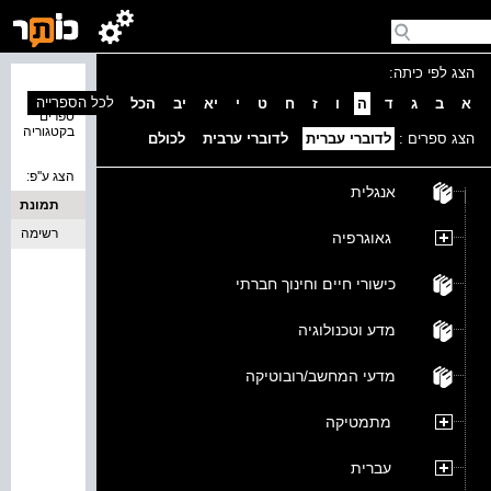
הצג לפי כיתה:
נמצאו 0
לכל הספרייה
א
ב
ג
ד
ה
ו
ז
ח
ט
י
יא
יב
הכל
ספרים
בקטגוריה
הצג ספרים :
לדוברי עברית
לדוברי ערבית
לכולם
הצג ע''פ:
אנגלית
תמונת
כריכה
רשימה
גאוגרפיה
כישורי חיים וחינוך חברתי
מדע וטכנולוגיה
מדעי המחשב/רובוטיקה
מתמטיקה
עברית