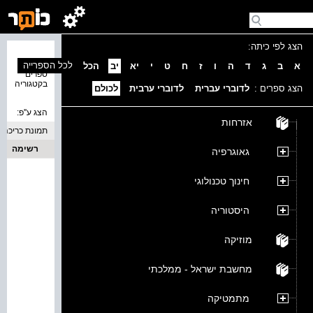
הצג לפי כיתה:
נמצאו 0
לכל הספרייה
א
ב
ג
ד
ה
ו
ז
ח
ט
י
יא
יב
הכל
ספרים
בקטגוריה
הצג ספרים :
לדוברי עברית
לדוברי ערבית
לכולם
הצג ע''פ:
אזרחות
תמונת כריכה
רשימה
גאוגרפיה
חינוך טכנולוגי
היסטוריה
מוזיקה
מחשבת ישראל - ממלכתי
מתמטיקה