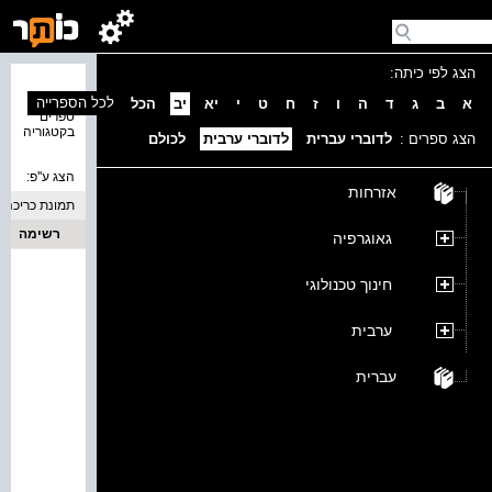
הצג לפי כיתה:
נמצאו 0
לכל הספרייה
א
ב
ג
ד
ה
ו
ז
ח
ט
י
יא
יב
הכל
ספרים
בקטגוריה
הצג ספרים :
לדוברי עברית
לדוברי ערבית
לכולם
הצג ע''פ:
אזרחות
תמונת כריכה
רשימה
גאוגרפיה
חינוך טכנולוגי
ערבית
עברית