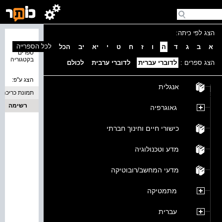
הצג לפי כיתה:
נמצאו 0
לכל הספרייה
א
ב
ג
ד
ה
ו
ז
ח
ט
י
יא
יב
הכל
ספרים
בקטגוריה
הצג ספרים :
לדוברי עברית
לדוברי ערבית
לכולם
הצג ע''פ:
אנגלית
תמונת כריכה
רשימה
גאוגרפיה
כישורי חיים וחינוך חברתי
מדע וטכנולוגיה
מדעי המחשב/רובוטיקה
מתמטיקה
עברית