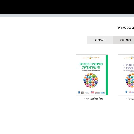
תמונת
רשימה
כריכה
לי :...
אל תלעגו לי :...