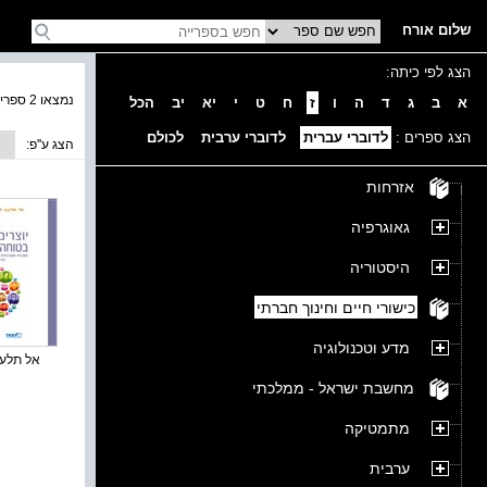
שלום אורח
הצג לפי כיתה:
נמצאו 2 ספרים בקטגוריה
א
ב
ג
ד
ה
ו
ז
ח
ט
י
יא
יב
הכל
הצג ספרים :
לדוברי עברית
לדוברי ערבית
לכולם
הצג ע''פ:
אזרחות
גאוגרפיה
היסטוריה
כישורי חיים וחינוך חברתי
מדע וטכנולוגיה
אל תלעגו 
מחשבת ישראל - ממלכתי
מתמטיקה
ערבית