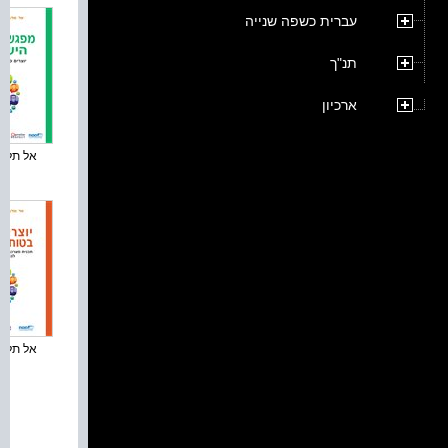
עברית כשפה שנייה
תנ"ך
ארכיון
אל תלעגו 
אל תלעגו 