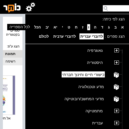
הצג לפי כיתה:
נמצאו 3
לכל הספרייה
א
ב
ג
ד
ה
ו
ז
ח
ט
י
יא
יב
הכל
ספרים
בקטגוריה
הצג ספרים :
לדוברי עברית
לדוברי ערבית
לכולם
הצג ע''פ:
גאוגרפיה
תמונת
כריכה
רשימה
היסטוריה
כישורי חיים וחינוך חברתי
מדע וטכנולוגיה
מדעי המחשב/רובוטיקה
מתמטיקה
אל תלעגו 
עברית