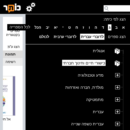
הצג לפי כיתה:
נמצאו 3
לכל הספרייה
א
ב
ג
ד
ה
ו
ז
ח
ט
י
יא
יב
הכל
ספרים
בקטגוריה
הצג ספרים :
לדוברי עברית
לדוברי ערבית
לכולם
הצג ע''פ:
אנגלית
תמונת
כריכה
רשימה
כישורי חיים וחינוך חברתי
מדע וטכנולוגיה
מולדת, חברה ואזרחות
מתמטיקה
עברית
אל תלעגו 
עברית כשפה שנייה