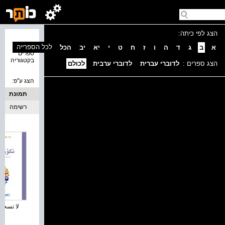
הצג לפי כיתה:
נמצאו 2
לכל הספרייה
א
ב
ג
ד
ה
ו
ז
ח
ט
י
יא
יב
הכל
ספרים
בקטגוריה
הצג ספרים :
לדוברי עברית
לדוברי ערבית
לכולם
הצג ע''פ:
תמונת
כריכה
רשימה
لا تسخروا