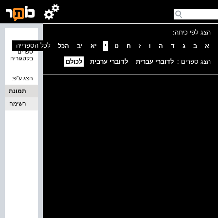
הצג לפי כיתה:
נמצאו 0
לכל הספרייה
א
ב
ג
ד
ה
ו
ז
ח
ט
י
יא
יב
הכל
ספרים
בקטגוריה
הצג ספרים :
לדוברי עברית
לדוברי ערבית
לכולם
הצג ע''פ:
תמונת
כריכה
רשימה