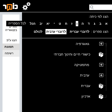
הצג לפי כיתה:
נמצאו 0
לכל הספרייה
א
ב
ג
ד
ה
ו
ז
ח
ט
י
יא
יב
הכל
ספרים
בקטגוריה
הצג ספרים :
לדוברי עברית
לדוברי ערבית
לכולם
הצג ע''פ:
גאוגרפיה
תמונת
כריכה
רשימה
כישורי חיים וחינוך חברתי
מתמטיקה
ערבית
עברית
ארכיון