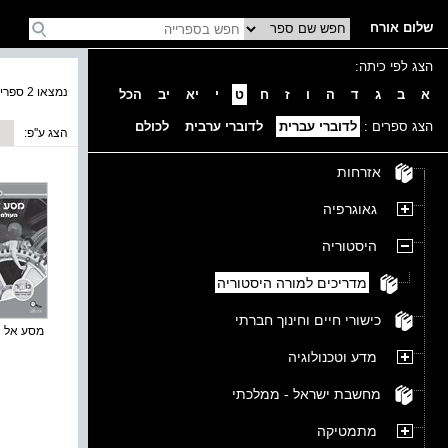
שלום אורח
הצג לפי כיתה:
נמצאו 2 ספרים בקטגוריה
א
ב
ג
ד
ה
ו
ז
ח
ט
י
יא
יב
הכל
הצג ספרים :
לדוברי עברית
לדוברי ערבית
לכולם
הצג ע''פ:
אזרחות
גאוגרפיה
היסטוריה
מדריכים למורה היסטוריה
כישורי חיים וחינוך חברתי
מסע אל הע
מדע וטכנולוגיה
מחשבת ישראל - ממלכתי
מתמטיקה