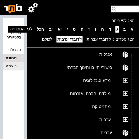
הצג לפי כיתה:
נמצאו 0
לכל הספרייה
א
ב
ג
ד
ה
ו
ז
ח
ט
י
יא
יב
הכל
ספרים
בקטגוריה
הצג ספרים :
לדוברי עברית
לדוברי ערבית
לכולם
הצג ע''פ:
אנגלית
תמונת
כריכה
רשימה
כישורי חיים וחינוך חברתי
מדע וטכנולוגיה
מולדת, חברה ואזרחות
מתמטיקה
ערבית
עברית