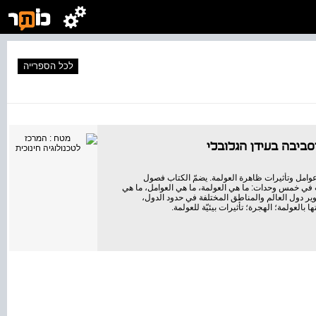
לכל הספרייה
 וסביבה בעידן הגלובלי
وامل وتأثيرات ظاهرة العولمة. يضمّ الكتاب فصول
ب في خمس وحدات: ما هي العولمة، ما هي العوامل، ما هي
طوير دول العالم والمناطق المختلفة في حدود الدول،
ا بالعولمة؛ الهجرة؛ تأثيرات بيئيّة للعولمة.