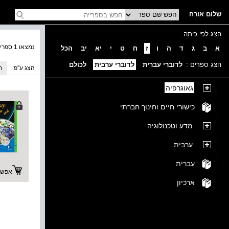
שלום אורח
הצג לפי כיתה:
נמצאו 1 ספרים בקטגוריה
א
ב
ג
ד
ה
ו
ז
ח
ט
י
יא
יב
הכל
הצג ספרים :
לדוברי עברית
לדוברי ערבית
לכולם
הצג ע''פ:
ת
גאוגרפיה
כישורי חיים וחינוך חברתי
מדע וטכנולוגיה
ערבית
עברית
אפשרו
ארכיון