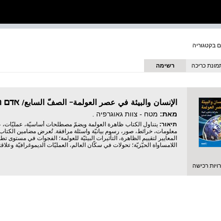
מונת כריכה
רשימה
الإنسان والبيئة في عصر العولمة- الصفّ السابع/ אדם
מאת:
מטח - צוות גאוגרפיה .
תיאור:
يتناول الكتاب ظاهرة العولمة ويضمّ مصطلحات أساسيّة، عمليّات، ع
معلومات، خرائط، صور، رسوم بيانيّة واسئلة مرافقة. تُعرض مضامين الكتا
المعايير لتقييم الظاهرة، التأثيرات البيئيّة للعولمة؛ الفجوات في مستوى ت
اللامساواة الحيّزيّة؛ تحولات في سكّان العالم، العمليّات الديموغرافيّة وعلاقته
יות רכישה