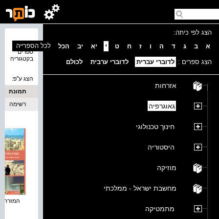
הצג לפי כיתה:
נמצאו 2
לכל הספרייה
א
ב
ג
ד
ה
ו
ז
ח
ט
י
יא
יב
הכל
ספרים
בקטגוריה
הצג ספרים :
לדוברי עברית
לדוברי ערבית
לכולם
הצג ע''פ:
אזרחות
תמונת
כריכה
רשימה
גאוגרפיה
חינוך טכנולוגי
היסטוריה
מוזיקה
מחשבת ישראל - ממלכתי
המזרח התי
מתמטיקה