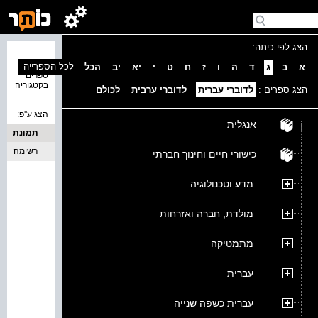
הצג לפי כיתה:
נמצאו 0
לכל הספרייה
א
ב
ג
ד
ה
ו
ז
ח
ט
י
יא
יב
הכל
ספרים
בקטגוריה
הצג ספרים :
לדוברי עברית
לדוברי ערבית
לכולם
הצג ע''פ:
אנגלית
תמונת
כריכה
רשימה
כישורי חיים וחינוך חברתי
מדע וטכנולוגיה
מולדת, חברה ואזרחות
מתמטיקה
עברית
עברית כשפה שנייה