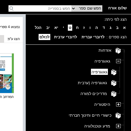
שלום אורח
הצג לפי כיתה:
נמצאו 4 ספרים בקטגוריה
א
ב
ג
ד
ה
ו
ז
ח
ט
י
יא
יב
הכל
הצג ספרים :
לדוברי עברית
לדוברי ערבית
לכולם
הצג ע''פ:
אזרחות
גאוגרפיה
גאוגרפיה
גאוגרפיה (ערבית
מדריכים למורה
המרחב היש
היסטוריה
כישורי חיים וחינוך חברתי
מדע וטכנולוגיה