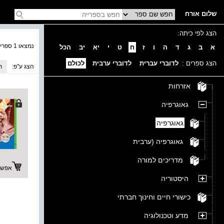
שלום אורח
הצג לפי כיתה:
נמצאו 1 ספרים בקטגוריה
א
ב
ג
ד
ה
ו
ז
ח
ט
י
יא
יב
הכל
הצג ספרים :
לדוברי עברית
לדוברי ערבית
לכולם
הצג ע''פ:
ת
אזרחות
גאוגרפיה
גאוגרפיה
גאוגרפיה (ערבית
מדריכים למורה
אפשרו
היסטוריה
כישורי חיים וחינוך חברתי
מדע וטכנולוגיה