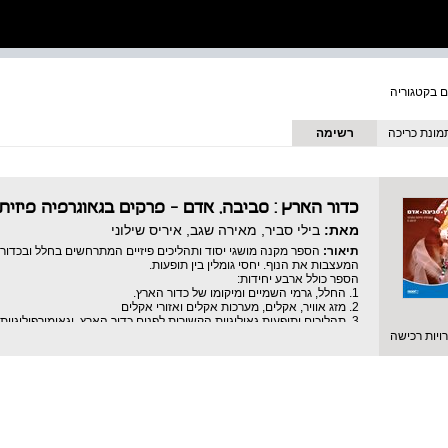
מונת כריכה
רשימה
כדור הארץ : סביבה, אדם - פרקים בגאוגרפיה פיזית
מאת:
בילי סביר, מאירה שגב, איריס שילוני
תיאור:
הספר מקנה מושגי יסוד ותהליכים פיזיים המתרחשים בחלל ובכדור 
המעצבות את הנוף. יחסי גומלין בין תופעות.
הספר כולל ארבע יחידות:
1. החלל, גרמי השמיים ומיקומו של כדור הארץ.
2. מזג אוויר, אקלים, מערכות אקלים ואזורי אקלים
3. תהליכים ותופעות גאולוגיות הקשורות לפנים כדור הארץ, וגאומורפולוגיות הקשורות לתהליכים חיצוניים.
4. משאבי כדור הארץ וניצולם.
יות רכישה