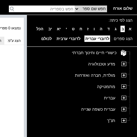
שלום אורח
הצג לפי כיתה:
נמצאו 0 ספרים בקטגוריה
א
ב
ג
ד
ה
ו
ז
ח
ט
י
יא
יב
הכל
הצג ספרים :
לדוברי עברית
לדוברי ערבית
לכולם
הצג ע''פ:
ת
כישורי חיים וחינוך חברתי
מדע וטכנולוגיה
מולדת, חברה ואזרחות
מתמטיקה
עברית
עברית כשפה שנייה
תנ"ך