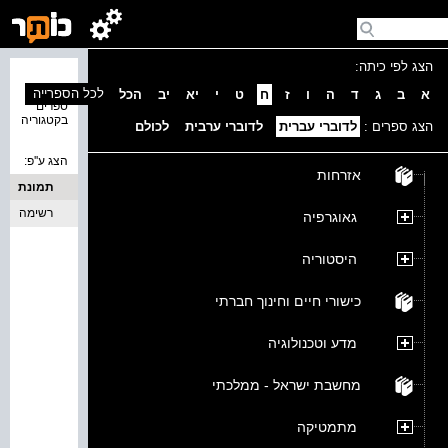
הצג לפי כיתה:
נמצאו 0
לכל הספרייה
א
ב
ג
ד
ה
ו
ז
ח
ט
י
יא
יב
הכל
ספרים
בקטגוריה
הצג ספרים :
לדוברי עברית
לדוברי ערבית
לכולם
הצג ע''פ:
אזרחות
תמונת
כריכה
רשימה
גאוגרפיה
היסטוריה
כישורי חיים וחינוך חברתי
מדע וטכנולוגיה
מחשבת ישראל - ממלכתי
מתמטיקה