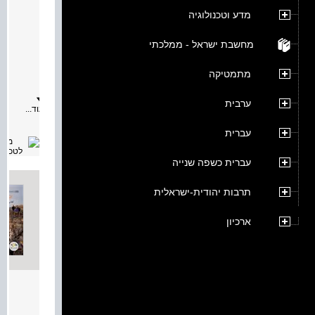
الكرة 
מדע וטכנולוגיה
מאת:
מחשבת ישראל - ממלכתי
תיאור:
يوفّر
الكتاب
מתמטיקה
مصطلح
أساسيّة
وعمليّا
ערבית
طبيعيّة
עוד...
تحدث
في
עברית
الفضاء
والكرة
الأرضيّة،
עברית כשפה שנייה
موقع
الكرة
الأرضيّة
תרבות יהודית-ישראלית
في
الفضاء،
عمليّات
ארכיון
وظواهر
تصمم
مناظر
العالم
الطبيعيّة
العلاقات
المتبادل
الكرة 
بين
الظواهر
מאת:
يضمّ