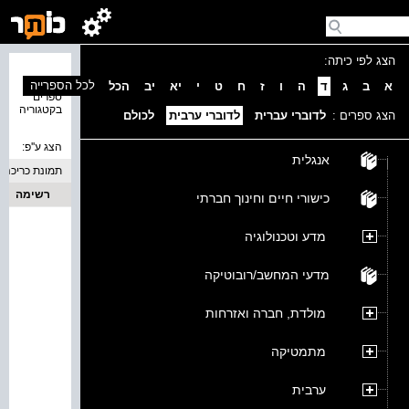
הצג לפי כיתה:
נמצאו 0
לכל הספרייה
א
ב
ג
ד
ה
ו
ז
ח
ט
י
יא
יב
הכל
ספרים
בקטגוריה
הצג ספרים :
לדוברי עברית
לדוברי ערבית
לכולם
הצג ע''פ:
אנגלית
תמונת כריכה
רשימה
כישורי חיים וחינוך חברתי
מדע וטכנולוגיה
מדעי המחשב/רובוטיקה
מולדת, חברה ואזרחות
מתמטיקה
ערבית