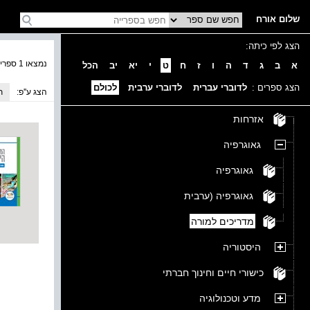
שלום אורח
הצג לפי כיתה:
נמצאו 1 ספרים בקטגוריה
א
ב
ג
ד
ה
ו
ז
ח
ט
י
יא
יב
הכל
הצג ספרים :
לדוברי עברית
לדוברי ערבית
לכולם
הצג ע''פ:
ת
אזרחות
גאוגרפיה
גאוגרפיה
גאוגרפיה (ערבית
מדריכים למורה
היסטוריה
כישורי חיים וחינוך חברתי
מדע וטכנולוגיה