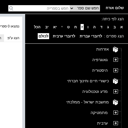
שלום אורח
הצג לפי כיתה:
נמצאו 0 ספרים בקטגוריה
א
ב
ג
ד
ה
ו
ז
ח
ט
י
יא
יב
הכל
הצג ספרים :
לדוברי עברית
לדוברי ערבית
לכולם
הצג ע''פ:
ת
אזרחות
גאוגרפיה
היסטוריה
כישורי חיים וחינוך חברתי
מדע וטכנולוגיה
מחשבת ישראל - ממלכתי
מתמטיקה
ערבית